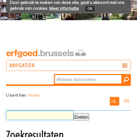
Door gebruik te maken van deze site, gaat u akkoord met ons
gebruik van cookies.
Meer informatie
OK
NAVIGATION
Zoek
DOEN
Geavanceerd
ONTDEKKEN
zoeken...
U bent hier:
Home
NL
FR
BELEVEN
Zoekresultaten