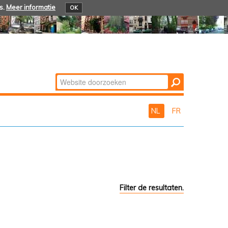
s.
Meer informatie
OK
Zoek
Geavanceerd
zoeken...
NL
FR
Filter de resultaten.