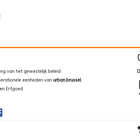
t
ing van het gewestelijk beleid
D
operationele eenheden van
urban.brussel
,
en Erfgoed.