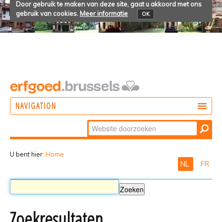
Door gebruik te maken van deze site, gaat u akkoord met ons
gebruik van cookies.
Meer informatie
OK
NAVIGATION
Zoek
DOEN
Geavanceerd
ONTDEKKEN
zoeken...
U bent hier:
Home
NL
FR
BELEVEN
Zoekresultaten