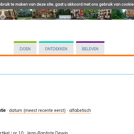
ruik te maken van deze site, gaat u akkoord met ons gebruik van cookie
DOEN
ONTDEKKEN
BELEVEN
tie
·
datum (meest recente eerst)
·
alfabetisch
rtikel
/
nr 10 : Jean-Baptiste Dewin