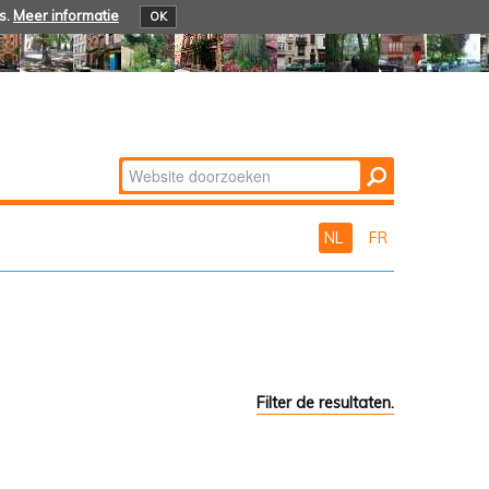
s.
Meer informatie
OK
Zoek
Geavanceerd
zoeken...
NL
FR
Filter de resultaten.