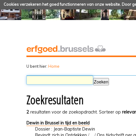
Cookies verzekeren het goed functionneren van onze website. Door geb
U bent hier:
Home
Zoekresultaten
2
resultaten voor de zoekopdracht.
Sorteer op
relevan
Dewin in Brussel in tijd en beeld
Dossier : Jean-Baptiste Dewin
Bevindt zich in
Ontdekken
/
…
/
Ons tijdschrift per a