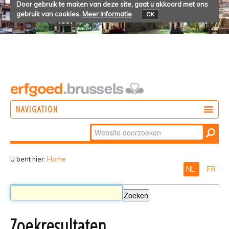
Door gebruik te maken van deze site, gaat u akkoord met ons
gebruik van cookies.
Meer informatie
OK
NAVIGATION
Zoek
DOEN
Geavanceerd
ONTDEKKEN
zoeken...
U bent hier:
Home
NL
FR
BELEVEN
Zoekresultaten