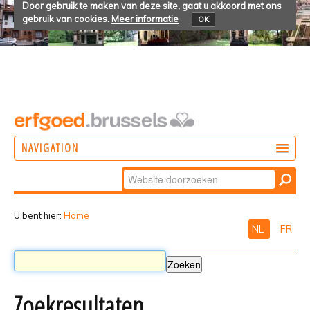
Door gebruik te maken van deze site, gaat u akkoord met ons
gebruik van cookies.
Meer informatie
OK
NAVIGATION
Zoek
DOEN
Geavanceerd
ONTDEKKEN
zoeken...
U bent hier:
Home
NL
FR
BELEVEN
Zoekresultaten