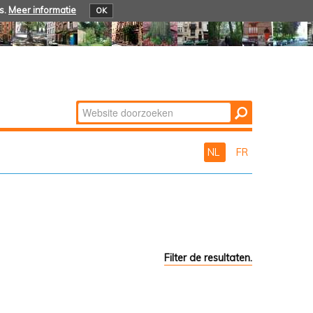
s.
Meer informatie
OK
Zoek
Geavanceerd
zoeken...
NL
FR
Filter de resultaten.