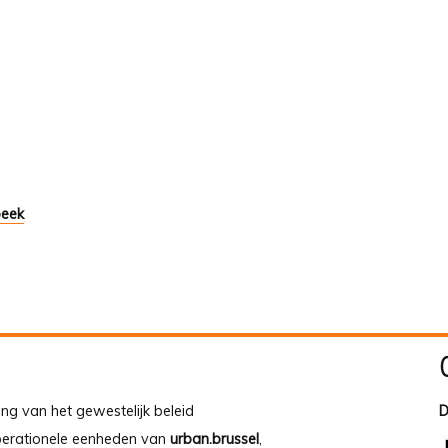
beek
ing van het gewestelijk beleid
D
operationele eenheden van
urban.brussel
,