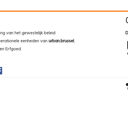
ing van het gewestelijk beleid
D
operationele eenheden van
urban.brussel
,
en Erfgoed.