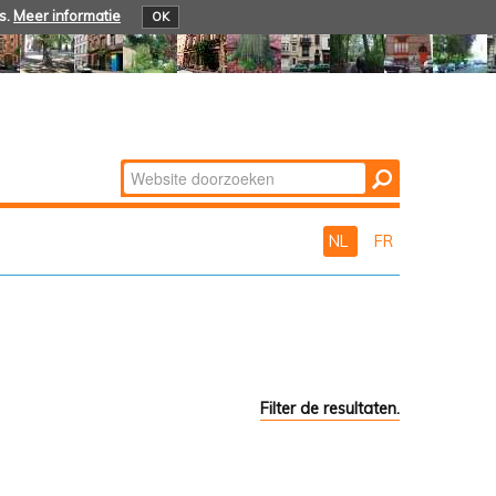
s.
Meer informatie
OK
Zoek
Geavanceerd
zoeken...
NL
FR
Filter de resultaten.