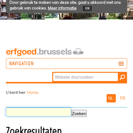
Door gebruik te maken van deze site, gaat u akkoord met ons
gebruik van cookies.
Meer informatie
OK
NAVIGATION
Zoek
DOEN
Geavanceerd
ONTDEKKEN
zoeken...
U bent hier:
Home
NL
FR
BELEVEN
Zoekresultaten