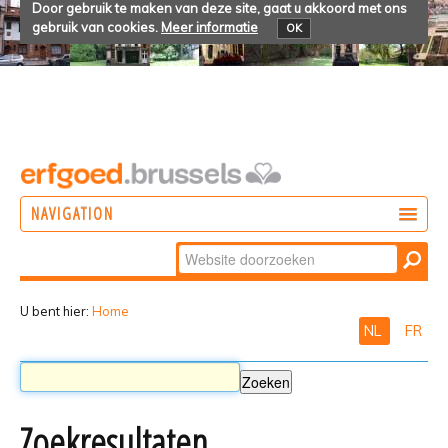
Door gebruik te maken van deze site, gaat u akkoord met ons
gebruik van cookies.
Meer informatie
OK
NAVIGATION
Zoek
DOEN
Geavanceerd
ONTDEKKEN
zoeken...
U bent hier:
Home
NL
FR
BELEVEN
Zoekresultaten