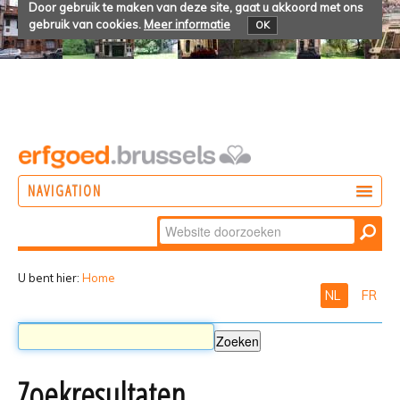
Door gebruik te maken van deze site, gaat u akkoord met ons
gebruik van cookies.
Meer informatie
OK
NAVIGATION
Zoek
DOEN
Geavanceerd
ONTDEKKEN
zoeken...
U bent hier:
Home
NL
FR
BELEVEN
Zoekresultaten