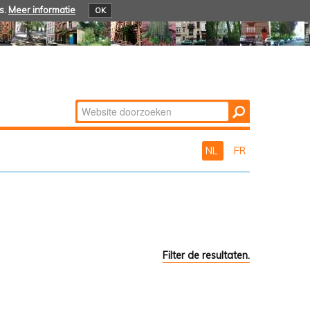
s.
Meer informatie
OK
Zoek
Geavanceerd
zoeken...
NL
FR
Filter de resultaten.