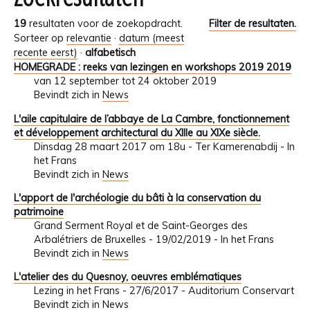
19
resultaten voor de zoekopdracht.
Filter de resultaten.
Sorteer op
relevantie
·
datum (meest
recente eerst)
·
alfabetisch
HOMEGRADE : reeks van lezingen en workshops 2019 2019
van 12 september tot 24 oktober 2019
Bevindt zich in
News
L'aile capitulaire de l’abbaye de La Cambre, fonctionnement
et développement architectural du XIIIe au XIXe siècle.
Dinsdag 28 maart 2017 om 18u - Ter Kamerenabdij - In
het Frans
Bevindt zich in
News
L'apport de l'archéologie du bâti à la conservation du
patrimoine
Grand Serment Royal et de Saint-Georges des
Arbalétriers de Bruxelles - 19/02/2019 - In het Frans
Bevindt zich in
News
L'atelier des du Quesnoy, oeuvres emblématiques
Lezing in het Frans - 27/6/2017 - Auditorium Conservart
Bevindt zich in
News