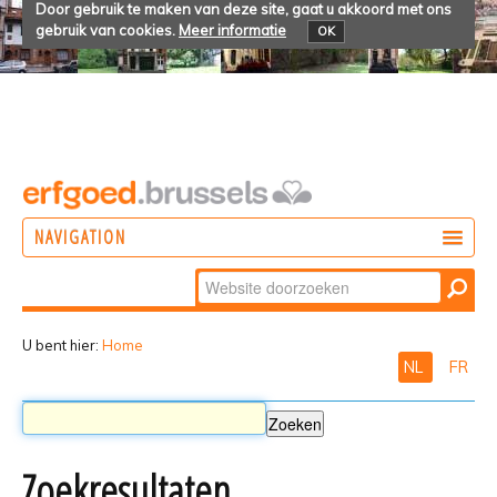
Door gebruik te maken van deze site, gaat u akkoord met ons
gebruik van cookies.
Meer informatie
OK
NAVIGATION
Zoek
DOEN
Geavanceerd
ONTDEKKEN
zoeken...
U bent hier:
Home
NL
FR
BELEVEN
Zoekresultaten