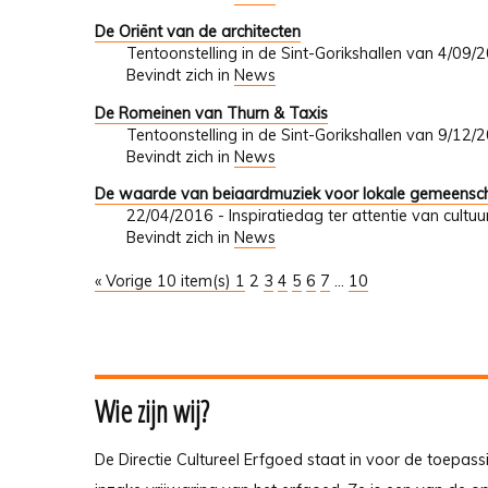
De Oriënt van de architecten
Tentoonstelling in de Sint-Gorikshallen van 4/09
Bevindt zich in
News
De Romeinen van Thurn & Taxis
Tentoonstelling in de Sint-Gorikshallen van 9/12
Bevindt zich in
News
De waarde van beiaardmuziek voor lokale gemeensch
22/04/2016 - Inspiratiedag ter attentie van cult
Bevindt zich in
News
« Vorige 10 item(s)
1
2
3
4
5
6
7
...
10
Wie zijn wij?
De Directie Cultureel Erfgoed staat in voor de toepass