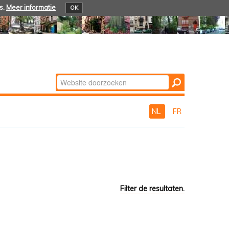
s.
Meer informatie
OK
Zoek
Geavanceerd
zoeken...
NL
FR
Filter de resultaten.