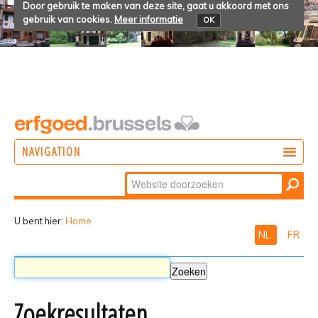
Door gebruik te maken van deze site, gaat u akkoord met ons
gebruik van cookies.
Meer informatie
OK
NAVIGATION
Zoek
DOEN
Geavanceerd
ONTDEKKEN
zoeken...
U bent hier:
Home
NL
FR
BELEVEN
Zoekresultaten