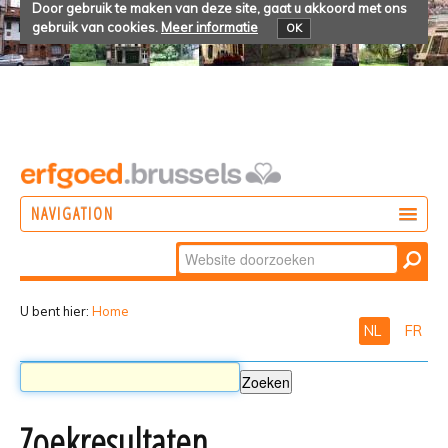
Door gebruik te maken van deze site, gaat u akkoord met ons
gebruik van cookies.
Meer informatie
OK
NAVIGATION
Zoek
DOEN
Geavanceerd
ONTDEKKEN
zoeken...
U bent hier:
Home
NL
FR
BELEVEN
Zoekresultaten