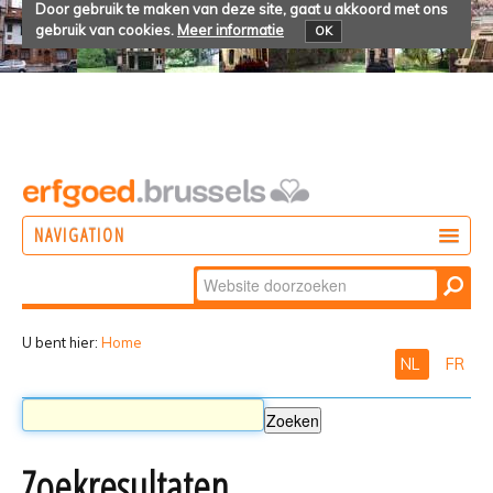
Door gebruik te maken van deze site, gaat u akkoord met ons
gebruik van cookies.
Meer informatie
OK
NAVIGATION
Zoek
DOEN
Geavanceerd
ONTDEKKEN
zoeken...
U bent hier:
Home
NL
FR
BELEVEN
Zoekresultaten