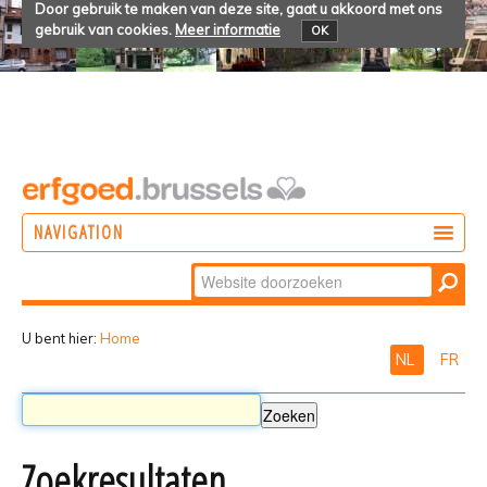
Door gebruik te maken van deze site, gaat u akkoord met ons
gebruik van cookies.
Meer informatie
OK
NAVIGATION
Zoek
DOEN
Geavanceerd
ONTDEKKEN
zoeken...
U bent hier:
Home
NL
FR
BELEVEN
Zoekresultaten