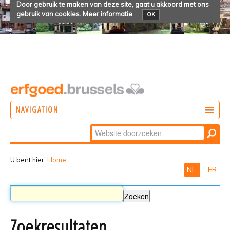
Door gebruik te maken van deze site, gaat u akkoord met ons
gebruik van cookies.
Meer informatie
OK
NAVIGATION
Zoek
DOEN
Geavanceerd
ONTDEKKEN
zoeken...
U bent hier:
Home
NL
FR
BELEVEN
Zoekresultaten