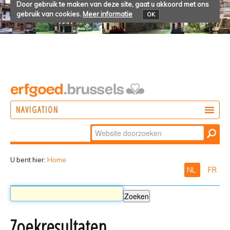
Door gebruik te maken van deze site, gaat u akkoord met ons
gebruik van cookies.
Meer informatie
OK
NAVIGATION
Zoek
DOEN
Geavanceerd
ONTDEKKEN
zoeken...
U bent hier:
Home
NL
FR
BELEVEN
Zoekresultaten