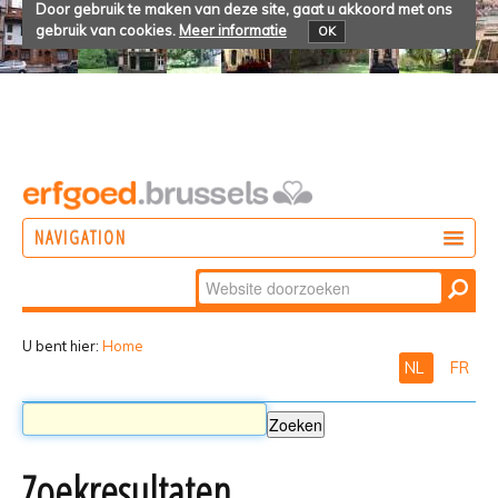
Door gebruik te maken van deze site, gaat u akkoord met ons
gebruik van cookies.
Meer informatie
OK
NAVIGATION
Zoek
DOEN
Geavanceerd
ONTDEKKEN
zoeken...
U bent hier:
Home
NL
FR
BELEVEN
Zoekresultaten