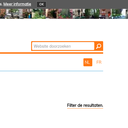
s.
Meer informatie
OK
Zoek
Geavanceerd
zoeken...
NL
FR
Filter de resultaten.