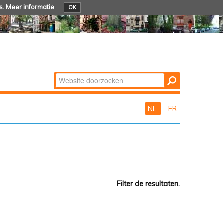
s.
Meer informatie
OK
Zoek
Geavanceerd
zoeken...
NL
FR
Filter de resultaten.