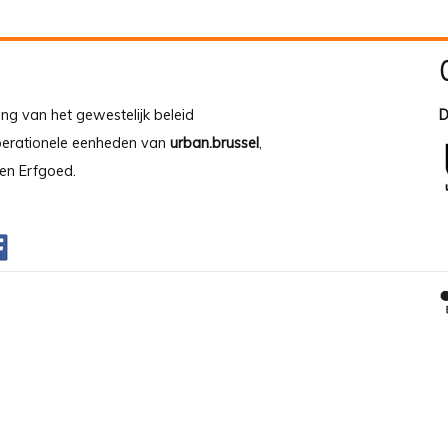
ing van het gewestelijk beleid
D
operationele eenheden van
urban.brussel
,
en Erfgoed.