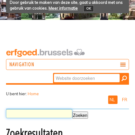
Door gebruik te maken van deze site, gaat u akkoord met ons
gebruik van cookies.
Meer informatie
OK
NAVIGATION
Zoek
DOEN
Geavanceerd
ONTDEKKEN
zoeken...
U bent hier:
Home
NL
FR
BELEVEN
Zoekresultaten