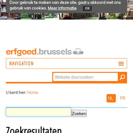
Door gebruik te maken van deze site, gaat u akkoord met ons
gebruik van cookies.
Meer informatie
OK
NAVIGATION
Zoek
DOEN
Geavanceerd
ONTDEKKEN
zoeken...
U bent hier:
Home
NL
FR
BELEVEN
Zoekresultaten