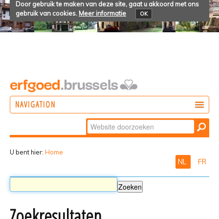
Door gebruik te maken van deze site, gaat u akkoord met ons
gebruik van cookies.
Meer informatie
OK
NAVIGATION
Zoek
DOEN
Geavanceerd
ONTDEKKEN
zoeken...
U bent hier:
Home
NL
FR
BELEVEN
Zoekresultaten