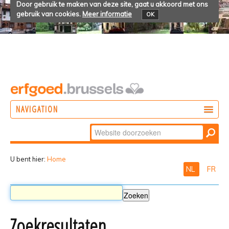
Door gebruik te maken van deze site, gaat u akkoord met ons
gebruik van cookies.
Meer informatie
OK
NAVIGATION
Zoek
DOEN
Geavanceerd
ONTDEKKEN
zoeken...
U bent hier:
Home
NL
FR
BELEVEN
Zoekresultaten