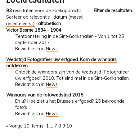
93
resultaten voor de zoekopdracht.
Filter de resultaten.
Sorteer op
relevantie
·
datum (meest
recente eerst)
·
alfabetisch
Victor Besme 1834 - 1904
Tentoonstelling in de Sint-Gorikshallen - Van 1 tot 25
september 2017
Bevindt zich in
News
Wedstrijd Fotografeer uw erfgoed. Kom de winnaars
ontdekken
Ontdek de winnaars zijn van de wedstrijd "Fotografeer
uw erfgoed" 2018. Tot eind mei in de Sint-Gorikshallen.
Bevindt zich in
News
Winnaars van de fotowedstrijd 2015
En u? Hoe ziet u het Brussels erfgoed? 25 bekroonde
foto's
Bevindt zich in
News
« Vorige 10 item(s)
1
...
7
8
9
10