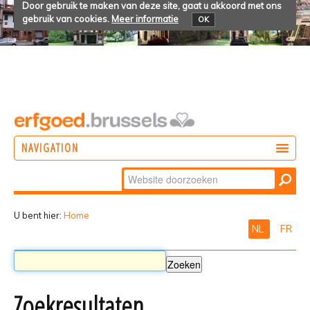
Door gebruik te maken van deze site, gaat u akkoord met ons
gebruik van cookies.
Meer informatie
OK
NAVIGATION
Zoek
DOEN
Geavanceerd
ONTDEKKEN
zoeken...
U bent hier:
Home
NL
FR
BELEVEN
Zoekresultaten