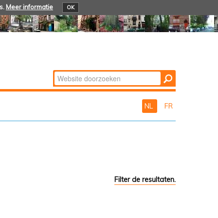
s.
Meer informatie
OK
Zoek
Geavanceerd
zoeken...
NL
FR
Filter de resultaten.