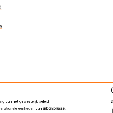
)
en
ing van het gewestelijk beleid
D
operationele eenheden van
urban.brussel
,