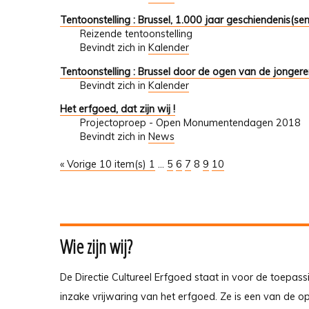
Tentoonstelling : Brussel, 1.000 jaar geschiendenis(sen
Reizende tentoonstelling
Bevindt zich in
Kalender
Tentoonstelling : Brussel door de ogen van de jonger
Bevindt zich in
Kalender
Het erfgoed, dat zijn wij !
Projectoproep - Open Monumentendagen 2018
Bevindt zich in
News
« Vorige 10 item(s)
1
...
5
6
7
8
9
10
Wie zijn wij?
De Directie Cultureel Erfgoed staat in voor de toepass
inzake vrijwaring van het erfgoed. Ze is een van de 