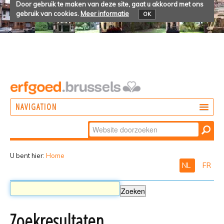
Door gebruik te maken van deze site, gaat u akkoord met ons
gebruik van cookies.
Meer informatie
OK
NAVIGATION
Zoek
DOEN
Geavanceerd
ONTDEKKEN
zoeken...
U bent hier:
Home
NL
FR
BELEVEN
Zoekresultaten