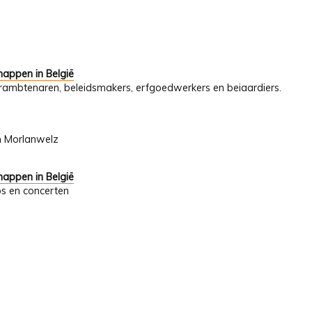
appen in België
uurambtenaren, beleidsmakers, erfgoedwerkers en beiaardiers.
n Morlanwelz
appen in België
ps en concerten