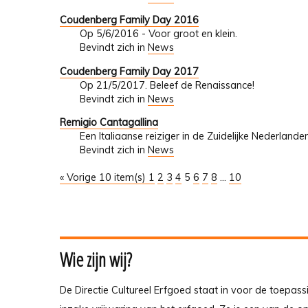
Coudenberg Family Day 2016
Op 5/6/2016 - Voor groot en klein.
Bevindt zich in
News
Coudenberg Family Day 2017
Op 21/5/2017. Beleef de Renaissance!
Bevindt zich in
News
Remigio Cantagallina
Een Italiaanse reiziger in de Zuidelijke Nederlan
Bevindt zich in
News
« Vorige 10 item(s)
1
2
3
4
5
6
7
8
...
10
Wie zijn wij?
De Directie Cultureel Erfgoed staat in voor de toepass