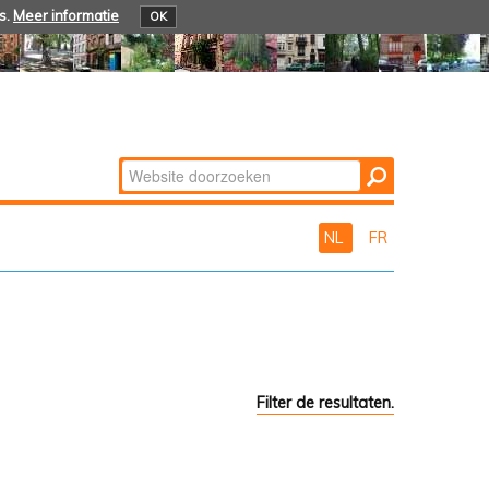
s.
Meer informatie
OK
Zoek
Geavanceerd
zoeken...
NL
FR
Filter de resultaten.