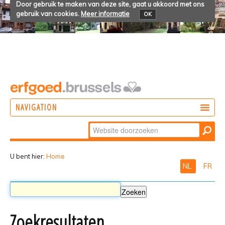
Door gebruik te maken van deze site, gaat u akkoord met ons
gebruik van cookies.
Meer informatie
OK
NAVIGATION
Zoek
DOEN
Geavanceerd
ONTDEKKEN
zoeken...
U bent hier:
Home
NL
FR
BELEVEN
Zoekresultaten