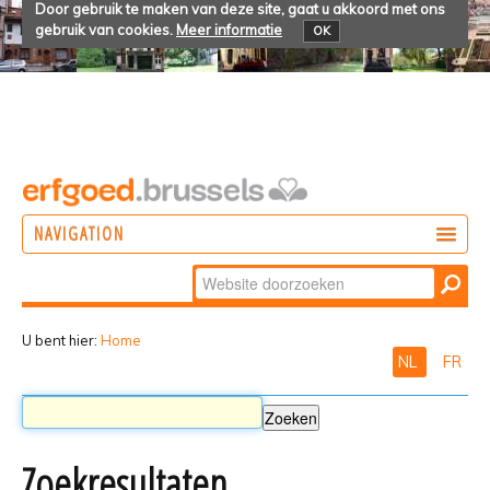
Door gebruik te maken van deze site, gaat u akkoord met ons
gebruik van cookies.
Meer informatie
OK
NAVIGATION
Zoek
DOEN
Geavanceerd
ONTDEKKEN
zoeken...
U bent hier:
Home
NL
FR
BELEVEN
Zoekresultaten