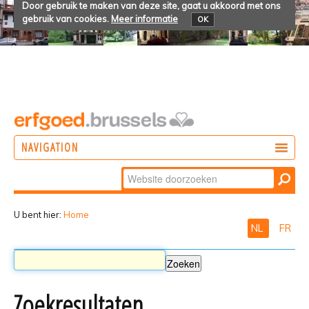
Door gebruik te maken van deze site, gaat u akkoord met ons
gebruik van cookies.
Meer informatie
OK
NAVIGATION
Zoek
DOEN
Geavanceerd
ONTDEKKEN
zoeken...
U bent hier:
Home
NL
FR
BELEVEN
Zoekresultaten