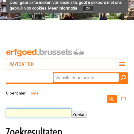
Door gebruik te maken van deze site, gaat u akkoord met ons
gebruik van cookies.
Meer informatie
OK
NAVIGATION
Zoek
DOEN
Geavanceerd
ONTDEKKEN
zoeken...
U bent hier:
Home
NL
FR
BELEVEN
Zoekresultaten